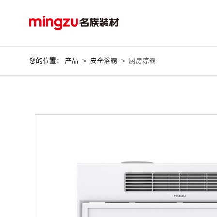
您的位置：
产品
>
安全浴霸
>
厨房凉霸